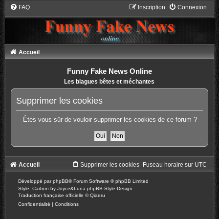
FAQ
Inscription
Connexion
Accueil
Funny Fake News Online
Les blagues bêtes et méchantes
Supprimer les cookies
Êtes-vous sûr de vouloir supprimer les cookies de ce forum ?
Accueil
Supprimer les cookies
Fuseau horaire sur
UTC
Développé par
phpBB
® Forum Software © phpBB Limited
Style: Carbon by Joyce&Luna
phpBB-Style-Design
Traduction française officielle
©
Qiaeru
Confidentialité
|
Conditions