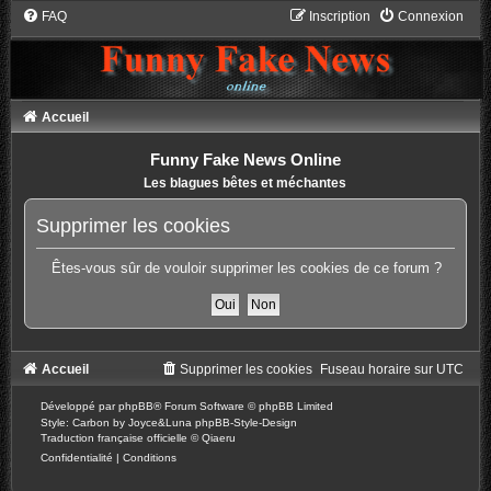
FAQ
Inscription
Connexion
Accueil
Funny Fake News Online
Les blagues bêtes et méchantes
Supprimer les cookies
Êtes-vous sûr de vouloir supprimer les cookies de ce forum ?
Accueil
Supprimer les cookies
Fuseau horaire sur
UTC
Développé par
phpBB
® Forum Software © phpBB Limited
Style: Carbon by Joyce&Luna
phpBB-Style-Design
Traduction française officielle
©
Qiaeru
Confidentialité
|
Conditions