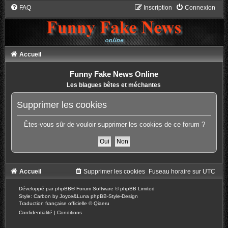
FAQ
Inscription
Connexion
Accueil
Funny Fake News Online
Les blagues bêtes et méchantes
Supprimer les cookies
Êtes-vous sûr de vouloir supprimer les cookies de ce forum ?
Accueil
Supprimer les cookies
Fuseau horaire sur
UTC
Développé par
phpBB
® Forum Software © phpBB Limited
Style: Carbon by Joyce&Luna
phpBB-Style-Design
Traduction française officielle
©
Qiaeru
Confidentialité
|
Conditions