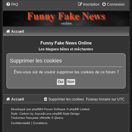
FAQ
Inscription
Connexion
Accueil
Funny Fake News Online
Les blagues bêtes et méchantes
Supprimer les cookies
Êtes-vous sûr de vouloir supprimer les cookies de ce forum ?
Accueil
Supprimer les cookies
Fuseau horaire sur
UTC
Développé par
phpBB
® Forum Software © phpBB Limited
Style: Carbon by Joyce&Luna
phpBB-Style-Design
Traduction française officielle
©
Qiaeru
Confidentialité
|
Conditions