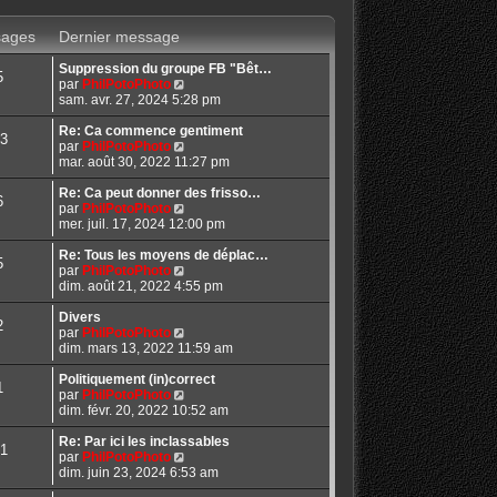
e
r
ages
Dernier message
l
e
Suppression du groupe FB "Bêt…
d
5
C
par
PhilPotoPhoto
e
o
sam. avr. 27, 2024 5:28 pm
r
n
n
s
Re: Ca commence gentiment
i
3
u
C
par
PhilPotoPhoto
e
l
o
mar. août 30, 2022 11:27 pm
r
t
n
m
e
s
Re: Ca peut donner des frisso…
e
6
r
u
C
par
PhilPotoPhoto
s
l
l
o
mer. juil. 17, 2024 12:00 pm
s
e
t
n
a
d
e
s
Re: Tous les moyens de déplac…
g
5
e
r
u
C
par
PhilPotoPhoto
e
r
l
l
o
dim. août 21, 2022 4:55 pm
n
e
t
n
i
d
e
s
Divers
2
e
e
r
u
C
par
PhilPotoPhoto
r
r
l
l
o
dim. mars 13, 2022 11:59 am
m
n
e
t
n
e
i
d
e
s
Politiquement (in)correct
1
s
e
e
r
u
C
par
PhilPotoPhoto
s
r
r
l
l
o
dim. févr. 20, 2022 10:52 am
a
m
n
e
t
n
g
e
i
d
e
s
Re: Par ici les inclassables
1
e
s
e
e
r
u
C
par
PhilPotoPhoto
s
r
r
l
l
o
dim. juin 23, 2024 6:53 am
a
m
n
e
t
n