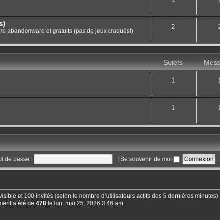
s)
2
dire abandonware et gratuits (pas de jeux craqués!)
Sujets
Mess
1
1
t de passe :
|
Se souvenir de moi
 invisible et 100 invités (selon le nombre d’utilisateurs actifs des 5 dernières minutes)
ment a été de
478
le lun. mai 25, 2026 3:46 am