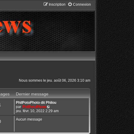
Inscription
Connexion
Nous sommes le jeu. août 06, 2026 3:10 am
ages
Dernier message
PhilPotoPhoto dit Philou
1
C
par
PhilPotoPhoto
o
jeu. févr. 10, 2022 2:29 am
n
s
Aucun message
0
u
l
t