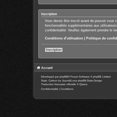
Inscription
Vous devez être inscrit avant de pouvoir vous 
fonctionnalités supplémentaires aux utilisateurs
confidentialité. Veuillez également prendre le t
Conditions d’utilisation
|
Politique de confid
Inscription
Accueil
Développé par
phpBB
® Forum Software © phpBB Limited
Style: Carbon by Joyce&Luna
phpBB-Style-Design
Traduction française officielle
©
Qiaeru
Confidentialité
|
Conditions