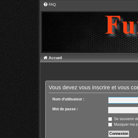
FAQ
Accueil
Vous devez vous inscrire et vous conn
Nom d’utilisateur :
Mot de passe :
Se souvenir d
Masquer ma pr