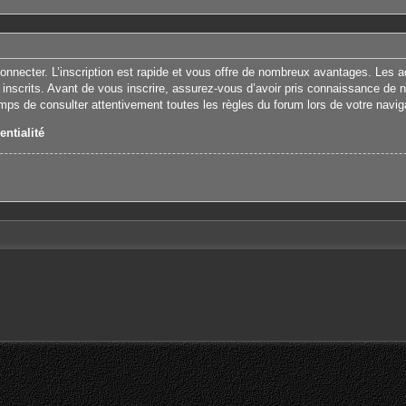
connecter. L’inscription est rapide et vous offre de nombreux avantages. Les 
 inscrits. Avant de vous inscrire, assurez-vous d’avoir pris connaissance de nos
emps de consulter attentivement toutes les règles du forum lors de votre navig
entialité