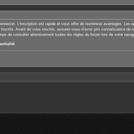
connecter. L’inscription est rapide et vous offre de nombreux avantages. Les 
 inscrits. Avant de vous inscrire, assurez-vous d’avoir pris connaissance de nos
emps de consulter attentivement toutes les règles du forum lors de votre navig
entialité