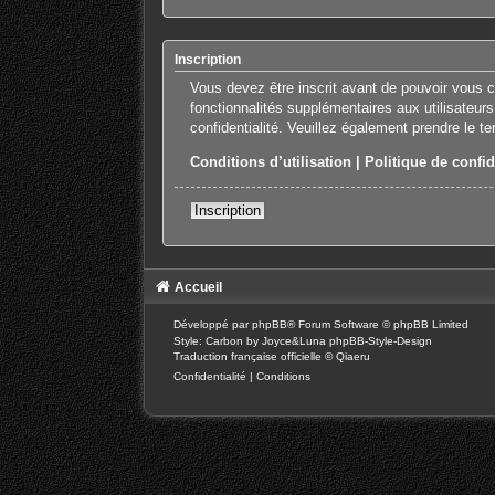
Inscription
Vous devez être inscrit avant de pouvoir vous 
fonctionnalités supplémentaires aux utilisateurs
confidentialité. Veuillez également prendre le t
Conditions d’utilisation
|
Politique de confid
Inscription
Accueil
Développé par
phpBB
® Forum Software © phpBB Limited
Style: Carbon by Joyce&Luna
phpBB-Style-Design
Traduction française officielle
©
Qiaeru
Confidentialité
|
Conditions