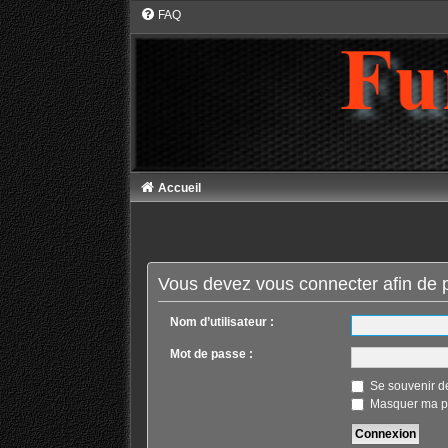
FAQ
Accueil
Vous devez vous connecter afin de p
Nom d’utilisateur :
Mot de passe :
Se souvenir d
Masquer ma pr