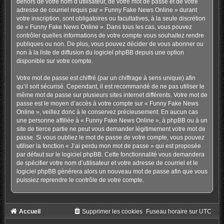
dehors de votre nom d’utilisateur, de votre mot de passe et de votre
adresse de courriel requis par « Funny Fake News Online » durant
votre inscription, sont obligatoires ou facultatives, à la seule discrétion
de « Funny Fake News Online ». Dans tous les cas, vous pouvez
contrôler quelles informations de votre compte vous souhaitez rendre
publiques ou non. De plus, vous pouvez décider de vous abonner ou
non à la liste de diffusion du logiciel phpBB depuis une option
disponible sur votre compte.
Votre mot de passe est chiffré (par un chiffrage à sens unique) afin
qu’il soit sécurisé. Cependant, il est recommandé de ne pas utiliser le
même mot de passe sur plusieurs sites internet différents. Votre mot de
passe est le moyen d’accès à votre compte sur « Funny Fake News
Online », veillez donc à le conservez précieusement. En aucun cas
une personne affiliée à « Funny Fake News Online », à phpBB ou à un
site de tierce partie ne peut vous demander légitimement votre mot de
passe. Si vous oubliez le mot de passe de votre compte, vous pouvez
utiliser la fonction « J’ai perdu mon mot de passe » qui est proposée
par défaut sur le logiciel phpBB. Cette fonctionnalité vous demandera
de spécifier votre nom d’utilisateur et votre adresse de courriel et le
logiciel phpBB générera alors un nouveau mot de passe afin que vous
puissiez reprendre le contrôle de votre compte.
Accueil
Supprimer les cookies
Fuseau horaire sur
UTC