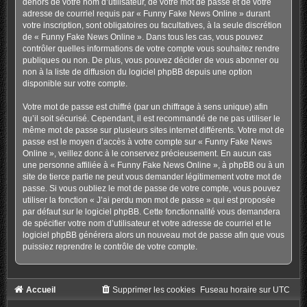
dehors de votre nom d’utilisateur, de votre mot de passe et de votre
adresse de courriel requis par « Funny Fake News Online » durant
votre inscription, sont obligatoires ou facultatives, à la seule discrétion
de « Funny Fake News Online ». Dans tous les cas, vous pouvez
contrôler quelles informations de votre compte vous souhaitez rendre
publiques ou non. De plus, vous pouvez décider de vous abonner ou
non à la liste de diffusion du logiciel phpBB depuis une option
disponible sur votre compte.
Votre mot de passe est chiffré (par un chiffrage à sens unique) afin
qu’il soit sécurisé. Cependant, il est recommandé de ne pas utiliser le
même mot de passe sur plusieurs sites internet différents. Votre mot de
passe est le moyen d’accès à votre compte sur « Funny Fake News
Online », veillez donc à le conservez précieusement. En aucun cas
une personne affiliée à « Funny Fake News Online », à phpBB ou à un
site de tierce partie ne peut vous demander légitimement votre mot de
passe. Si vous oubliez le mot de passe de votre compte, vous pouvez
utiliser la fonction « J’ai perdu mon mot de passe » qui est proposée
par défaut sur le logiciel phpBB. Cette fonctionnalité vous demandera
de spécifier votre nom d’utilisateur et votre adresse de courriel et le
logiciel phpBB générera alors un nouveau mot de passe afin que vous
puissiez reprendre le contrôle de votre compte.
Accueil
Supprimer les cookies
Fuseau horaire sur
UTC