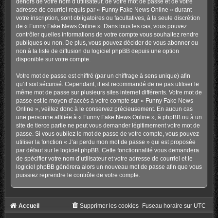
dehors de votre nom d’utilisateur, de votre mot de passe et de votre
adresse de courriel requis par « Funny Fake News Online » durant
votre inscription, sont obligatoires ou facultatives, à la seule discrétion
de « Funny Fake News Online ». Dans tous les cas, vous pouvez
contrôler quelles informations de votre compte vous souhaitez rendre
publiques ou non. De plus, vous pouvez décider de vous abonner ou
non à la liste de diffusion du logiciel phpBB depuis une option
disponible sur votre compte.
Votre mot de passe est chiffré (par un chiffrage à sens unique) afin
qu’il soit sécurisé. Cependant, il est recommandé de ne pas utiliser le
même mot de passe sur plusieurs sites internet différents. Votre mot de
passe est le moyen d’accès à votre compte sur « Funny Fake News
Online », veillez donc à le conservez précieusement. En aucun cas
une personne affiliée à « Funny Fake News Online », à phpBB ou à un
site de tierce partie ne peut vous demander légitimement votre mot de
passe. Si vous oubliez le mot de passe de votre compte, vous pouvez
utiliser la fonction « J’ai perdu mon mot de passe » qui est proposée
par défaut sur le logiciel phpBB. Cette fonctionnalité vous demandera
de spécifier votre nom d’utilisateur et votre adresse de courriel et le
logiciel phpBB générera alors un nouveau mot de passe afin que vous
puissiez reprendre le contrôle de votre compte.
Accueil
Supprimer les cookies
Fuseau horaire sur
UTC