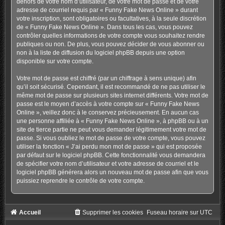
dehors de votre nom d’utilisateur, de votre mot de passe et de votre
adresse de courriel requis par « Funny Fake News Online » durant
votre inscription, sont obligatoires ou facultatives, à la seule discrétion
de « Funny Fake News Online ». Dans tous les cas, vous pouvez
contrôler quelles informations de votre compte vous souhaitez rendre
publiques ou non. De plus, vous pouvez décider de vous abonner ou
non à la liste de diffusion du logiciel phpBB depuis une option
disponible sur votre compte.
Votre mot de passe est chiffré (par un chiffrage à sens unique) afin
qu’il soit sécurisé. Cependant, il est recommandé de ne pas utiliser le
même mot de passe sur plusieurs sites internet différents. Votre mot de
passe est le moyen d’accès à votre compte sur « Funny Fake News
Online », veillez donc à le conservez précieusement. En aucun cas
une personne affiliée à « Funny Fake News Online », à phpBB ou à un
site de tierce partie ne peut vous demander légitimement votre mot de
passe. Si vous oubliez le mot de passe de votre compte, vous pouvez
utiliser la fonction « J’ai perdu mon mot de passe » qui est proposée
par défaut sur le logiciel phpBB. Cette fonctionnalité vous demandera
de spécifier votre nom d’utilisateur et votre adresse de courriel et le
logiciel phpBB générera alors un nouveau mot de passe afin que vous
puissiez reprendre le contrôle de votre compte.
Accueil
Supprimer les cookies
Fuseau horaire sur
UTC