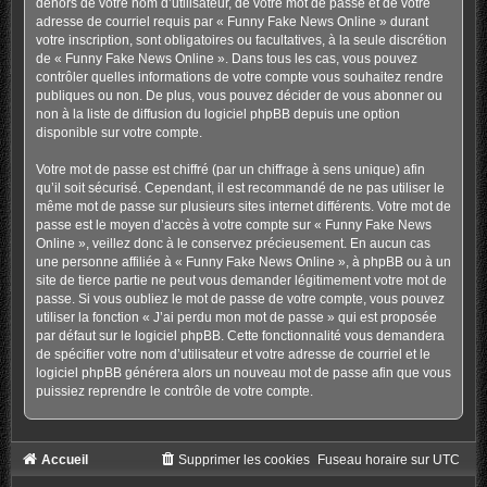
dehors de votre nom d’utilisateur, de votre mot de passe et de votre
adresse de courriel requis par « Funny Fake News Online » durant
votre inscription, sont obligatoires ou facultatives, à la seule discrétion
de « Funny Fake News Online ». Dans tous les cas, vous pouvez
contrôler quelles informations de votre compte vous souhaitez rendre
publiques ou non. De plus, vous pouvez décider de vous abonner ou
non à la liste de diffusion du logiciel phpBB depuis une option
disponible sur votre compte.
Votre mot de passe est chiffré (par un chiffrage à sens unique) afin
qu’il soit sécurisé. Cependant, il est recommandé de ne pas utiliser le
même mot de passe sur plusieurs sites internet différents. Votre mot de
passe est le moyen d’accès à votre compte sur « Funny Fake News
Online », veillez donc à le conservez précieusement. En aucun cas
une personne affiliée à « Funny Fake News Online », à phpBB ou à un
site de tierce partie ne peut vous demander légitimement votre mot de
passe. Si vous oubliez le mot de passe de votre compte, vous pouvez
utiliser la fonction « J’ai perdu mon mot de passe » qui est proposée
par défaut sur le logiciel phpBB. Cette fonctionnalité vous demandera
de spécifier votre nom d’utilisateur et votre adresse de courriel et le
logiciel phpBB générera alors un nouveau mot de passe afin que vous
puissiez reprendre le contrôle de votre compte.
Accueil
Supprimer les cookies
Fuseau horaire sur
UTC