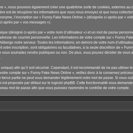
ne », nous pouvons également créer une quatrième sorte de cookies, externes au 
re est de récupérer les informations que vous nous envoyez et que nous collecton
anonyme, l’inscription sur « Funny Fake News Online » (désignée ci-après par « vo
 ci-après par « vos messages »).
ique (désigné ci-après par « votre nom d’utilisateur ») et un mot de passe person
 adresse de courriel personnelle. Les informations de votre compte sur « Funny Fak
éberge notre serveur. Toutes les informations, en-dehors de votre nom d’utilisateu
votre inscription, sont obligatoires ou facultatives, à la seule discrétion de « Fu
 vous souhaitez rendre publiques ou non. De plus, vous pouvez décider de vous abo
.
s unique) afin qu’il soit sécurisé. Cependant, il est recommandé de ne pas utiliser 
à votre compte sur « Funny Fake News Online », veillez donc à le conservez précie
 tierce partie ne peut vous demander légitimement votre mot de passe. Si vous ou
ui est proposée par défaut sur le logiciel phpBB. Cette fonctionnalité vous demander
uveau mot de passe afin que vous puissiez reprendre le contrôle de votre compte.