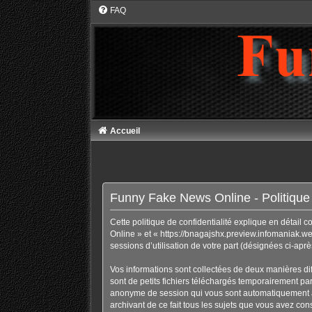
FAQ
Accueil
Funny Fake News Online - Politique d
Cette politique de confidentialité explique en détail
Online » et « https://bnagajshx.preview.infomaniak.web
sessions d’utilisation de votre part (désignées ci-aprè
Vos informations sont collectées de deux manières di
sont de petits fichiers téléchargés temporairement par 
anonyme de session qui vous sont automatiquement ass
archivant de ce fait tous les sujets que vous avez cons