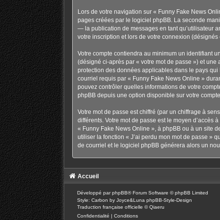
Lors de votre navigation sur « Funny Fake News Onli
pages créées par le logiciel phpBB. La seconde maniè
— la publication de messages en tant qu’utilisateur 
votre inscription et lors de votre connexion (désignés
Votre compte contiendra au minimum un identifiant un
(désigné ci-après par « votre mot de passe ») et une
protection des données applicables dans le pays qui h
courriel requis par « Funny Fake News Online » durant 
pouvez contrôler quelles informations de votre compte
phpBB depuis une option disponible sur votre compte
Votre mot de passe est chiffré (par un chiffrage à sen
différents. Votre mot de passe est le moyen d’accès 
« Funny Fake News Online », à phpBB ou à un site de
utiliser la fonction « J’ai perdu mon mot de passe » q
de courriel et le logiciel phpBB générera alors un no
Accueil
Développé par
phpBB
® Forum Software © phpBB Limited
Style: Carbon by Joyce&Luna
phpBB-Style-Design
Traduction française officielle
©
Qiaeru
Confidentialité
|
Conditions