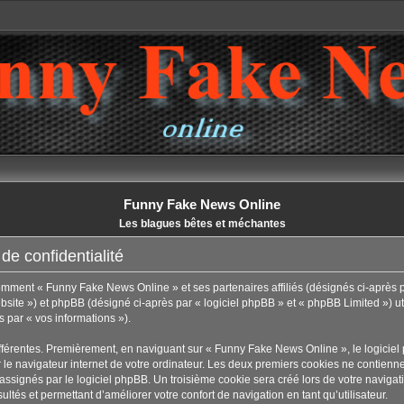
Funny Fake News Online
Les blagues bêtes et méchantes
e confidentialité
 comment « Funny Fake News Online » et ses partenaires affiliés (désignés ci-après 
site ») et phpBB (désigné ci-après par « logiciel phpBB » et « phpBB Limited ») util
s par « vos informations »).
fférentes. Premièrement, en naviguant sur « Funny Fake News Online », le logicie
le navigateur internet de votre ordinateur. Les deux premiers cookies ne contiennent 
ignés par le logiciel phpBB. Un troisième cookie sera créé lors de votre navigat
ultés et permettant d’améliorer votre confort de navigation en tant qu’utilisateur.