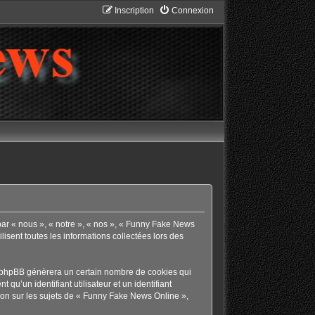
Inscription
Connexion
par « nous », « notre », « nos », « Funny Fake News
isent toutes les informations collectées lors des
l phpBB génèrera un certain nombre de cookies qui
qu’un identifiant utilisateur et un identifiant
ion sur les sujets de « Funny Fake News Online »,