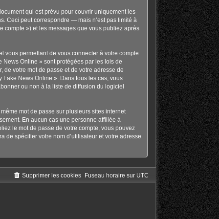
document qui est prévu pour couvrir uniquement les
s. Ceci peut correspondre — mais n’est pas limité à
tre compte ») et les messages que vous publiez après
nel vous permettant de vous connecter à votre compte
e News Online » sont protégées par les lois de
r, de votre mot de passe et de votre adresse de
nny Fake News Online ». Dans tous les cas, vous
nner ou non à la liste de diffusion du logiciel
le même mot de passe sur plusieurs sites internet
usement. En aucun cas une personne affiliée à
bliez le mot de passe de votre compte, vous pouvez
a de spécifier votre nom d’utilisateur et votre adresse
Supprimer les cookies
Fuseau horaire sur
UTC