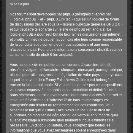
mises à jour.
Nos forums sont développés par phpBB (désignés ci-après par
« logiciel phpBB » et « phpBB Limited ») qui est un logiciel de forum
de discussions déclaré sous la «
licence publique générale GNU 2.0
»
et qui peut être téléchargé sur
le site de phpBB
(en anglais). Le
logiciel phpBB a pour seul but de faciliter les discussions sur internet
et phpBB Limited ne peut en aucun cas être tenu comme responsable
de la conduite et du contenu que nous acceptons et que nous
n’acceptons pas. Pour plus d’informations concernant phpBB, veuillez
consulter
le site de phpBB
(en anglais).
Vous acceptez de ne publier aucun contenu à caractère abusif,
obscène, vulgaire, diffamatoire, choquant, menaçant, pornographique,
etc. qui pourrait transgresser la législation de votre pays, du pays dans
lequel le serveur de « Funny Fake News Online » est hébergé ou
encore la loi internationale. Si vous ne respectez pas ces dispositions,
vous vous exposez à un bannissement immédiat et définitif et nous
nous réservons le droit d’avertir votre fournisseur d’accès à internet et
les autorités officielles. L’adresse IP de tous les messages est
enregistrée afin d’aider au renforcement de ces conditions. Vous
acceptez le fait que « Funny Fake News Online » ait le droit de
supprimer, de modifier, de déplacer ou de verrouiller n’importe quel
sujet et message à n’importe quel moment si nous estimons cela
nécessaire. En tant qu’utilisateur, vous acceptez que toutes les
informations que vous avez renseignées soient enregistrées dans