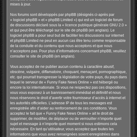
mises à jour.
Nos forums sont développés par phpBB (désignés ci-après par
« logiciel phpBB » et « phpBB Limited ») qui est un logiciel de forum
de discussions déclaré sous la «
licence publique générale GNU 2.0
»
et qui peut être téléchargé sur
le site de phpBB
(en anglais). Le
logiciel phpBB a pour seul but de faciliter les discussions sur internet
et phpBB Limited ne peut en aucun cas être tenu comme responsable
de la conduite et du contenu que nous acceptons et que nous
n’acceptons pas. Pour plus d’informations concernant phpBB, veuillez
consulter
le site de phpBB
(en anglais).
Vous acceptez de ne publier aucun contenu à caractère abusif,
obscène, vulgaire, diffamatoire, choquant, menaçant, pornographique,
etc. qui pourrait transgresser la législation de votre pays, du pays dans
lequel le serveur de « Funny Fake News Online » est hébergé ou
encore la loi internationale. Si vous ne respectez pas ces dispositions,
vous vous exposez à un bannissement immédiat et définitif et nous
nous réservons le droit d’avertir votre fournisseur d’accès à internet et
les autorités officielles. L’adresse IP de tous les messages est
enregistrée afin d’aider au renforcement de ces conditions. Vous
acceptez le fait que « Funny Fake News Online » ait le droit de
supprimer, de modifier, de déplacer ou de verrouiller n’importe quel
sujet et message à n’importe quel moment si nous estimons cela
nécessaire. En tant qu’utilisateur, vous acceptez que toutes les
informations que vous avez renseignées soient enregistrées dans