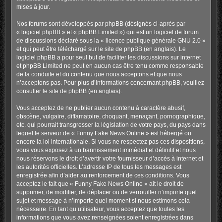
mises à jour.
Nos forums sont développés par phpBB (désignés ci-après par
« logiciel phpBB » et « phpBB Limited ») qui est un logiciel de forum
de discussions déclaré sous la «
licence publique générale GNU 2.0
»
et qui peut être téléchargé sur
le site de phpBB
(en anglais). Le
logiciel phpBB a pour seul but de faciliter les discussions sur internet
et phpBB Limited ne peut en aucun cas être tenu comme responsable
de la conduite et du contenu que nous acceptons et que nous
n’acceptons pas. Pour plus d’informations concernant phpBB, veuillez
consulter
le site de phpBB
(en anglais).
Vous acceptez de ne publier aucun contenu à caractère abusif,
obscène, vulgaire, diffamatoire, choquant, menaçant, pornographique,
etc. qui pourrait transgresser la législation de votre pays, du pays dans
lequel le serveur de « Funny Fake News Online » est hébergé ou
encore la loi internationale. Si vous ne respectez pas ces dispositions,
vous vous exposez à un bannissement immédiat et définitif et nous
nous réservons le droit d’avertir votre fournisseur d’accès à internet et
les autorités officielles. L’adresse IP de tous les messages est
enregistrée afin d’aider au renforcement de ces conditions. Vous
acceptez le fait que « Funny Fake News Online » ait le droit de
supprimer, de modifier, de déplacer ou de verrouiller n’importe quel
sujet et message à n’importe quel moment si nous estimons cela
nécessaire. En tant qu’utilisateur, vous acceptez que toutes les
informations que vous avez renseignées soient enregistrées dans