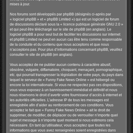
mises à jour.
Nos forums sont développés par phpBB (désignés ci-après par
« logiciel phpBB » et « phpBB Limited ») qui est un logiciel de forum
de discussions déclaré sous la «
licence publique générale GNU 2.0
»
et qui peut être téléchargé sur
le site de phpBB
(en anglais). Le
logiciel phpBB a pour seul but de faciliter les discussions sur internet
et phpBB Limited ne peut en aucun cas être tenu comme responsable
de la conduite et du contenu que nous acceptons et que nous
n’acceptons pas. Pour plus d’informations concernant phpBB, veuillez
consulter
le site de phpBB
(en anglais).
Vous acceptez de ne publier aucun contenu à caractère abusif,
obscène, vulgaire, diffamatoire, choquant, menaçant, pornographique,
etc. qui pourrait transgresser la législation de votre pays, du pays dans
lequel le serveur de « Funny Fake News Online » est hébergé ou
encore la loi internationale. Si vous ne respectez pas ces dispositions,
vous vous exposez à un bannissement immédiat et définitif et nous
nous réservons le droit d’avertir votre fournisseur d’accès à internet et
les autorités officielles. L’adresse IP de tous les messages est
enregistrée afin d’aider au renforcement de ces conditions. Vous
acceptez le fait que « Funny Fake News Online » ait le droit de
supprimer, de modifier, de déplacer ou de verrouiller n’importe quel
sujet et message à n’importe quel moment si nous estimons cela
nécessaire. En tant qu’utilisateur, vous acceptez que toutes les
informations que vous avez renseignées soient enregistrées dans