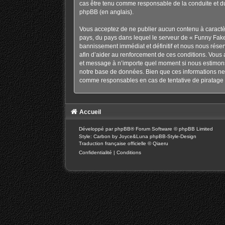
cas être tenu comme responsable de la conduite et d
phpBB
(en anglais).
Vous acceptez de ne publier aucun contenu à caractère
pays, du pays dans lequel le serveur de « Funny Fake
bannissement immédiat et définitif et nous nous réservo
afin d’aider au renforcement de ces conditions. Vous a
et message à n’importe quel moment si nous estimons 
notre base de données. Bien que ces informations ne 
comme responsables en cas de tentative de piratage 
Accueil
Développé par
phpBB
® Forum Software © phpBB Limited
Style: Carbon by Joyce&Luna
phpBB-Style-Design
Traduction française officielle
©
Qiaeru
Confidentialité
|
Conditions