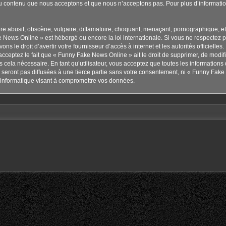
u contenu que nous acceptons et que nous n’acceptons pas. Pour plus d’informati
 abusif, obscène, vulgaire, diffamatoire, choquant, menaçant, pornographique, etc. 
 News Online » est hébergé ou encore la loi internationale. Si vous ne respectez 
ns le droit d’avertir votre fournisseur d’accès à internet et les autorités officielle
cceptez le fait que « Funny Fake News Online » ait le droit de supprimer, de modifie
cela nécessaire. En tant qu’utilisateur, vous acceptez que toutes les information
seront pas diffusées à une tierce partie sans votre consentement, ni « Funny Fake
informatique visant à compromettre vos données.