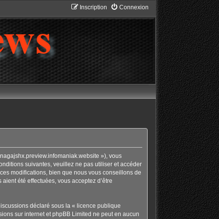
Inscription
Connexion
bnagajshx.preview.infomaniak.website »), vous
ditions suivantes, veuillez ne pas utiliser et accéder
ces modifications, bien que nous vous conseillons de
 aient été effectuées, vous acceptez d’être
discussions déclaré sous la «
licence publique
ussions sur internet et phpBB Limited ne peut en aucun