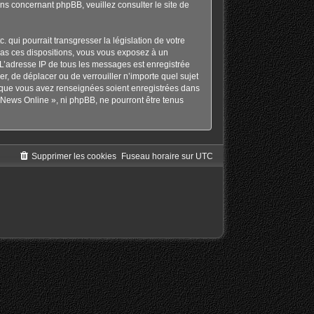
ons concernant phpBB, veuillez consulter
le site de
qui pourrait transgresser la législation de votre
pas ces dispositions, vous vous exposez à un
s. L’adresse IP de tous les messages est enregistrée
r, de déplacer ou de verrouiller n’importe quel sujet
s que vous avez renseignées soient enregistrées dans
 News Online », ni phpBB, ne pourront être tenus
Supprimer les cookies
Fuseau horaire sur
UTC