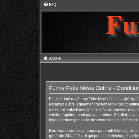
FAQ
Accueil
Funny Fake News Online - Conditions
En accédant à « Funny Fake News Online » (désigné ci
acceptez d’être légalement responsable des conditions
à « Funny Fake News Online ». Nous pouvons modifier
vérifier régulièrement par vous-même. En effet, si vo
légalement responsable des conditions modifiées et m
Nos forums sont développés par phpBB (désignés ci-ap
générale GNU 2.0
» et qui peut être téléchargé sur
le