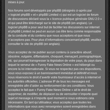
mises à jour.
Nos forums sont développés par phpBB (désignés ci-après par
« logiciel phpBB » et « phpBB Limited ») qui est un logiciel de forum
de discussions déclaré sous la «
licence publique générale GNU 2.0
»
et qui peut être téléchargé sur
le site de phpBB
(en anglais). Le
logiciel phpBB a pour seul but de faciliter les discussions sur internet
et phpBB Limited ne peut en aucun cas être tenu comme responsable
de la conduite et du contenu que nous acceptons et que nous
n’acceptons pas. Pour plus d’informations concernant phpBB, veuillez
consulter
le site de phpBB
(en anglais).
Vous acceptez de ne publier aucun contenu à caractère abusif,
obscène, vulgaire, diffamatoire, choquant, menaçant, pornographique,
etc. qui pourrait transgresser la législation de votre pays, du pays dans
lequel le serveur de « Funny Fake News Online » est hébergé ou
encore la loi internationale. Si vous ne respectez pas ces dispositions,
vous vous exposez à un bannissement immédiat et définitif et nous
nous réservons le droit d’avertir votre fournisseur d’accès à internet et
les autorités officielles. L’adresse IP de tous les messages est
enregistrée afin d’aider au renforcement de ces conditions. Vous
acceptez le fait que « Funny Fake News Online » ait le droit de
supprimer, de modifier, de déplacer ou de verrouiller n’importe quel
sujet et message à n’importe quel moment si nous estimons cela
nécessaire. En tant qu’utilisateur, vous acceptez que toutes les
informations que vous avez renseignées soient enregistrées dans