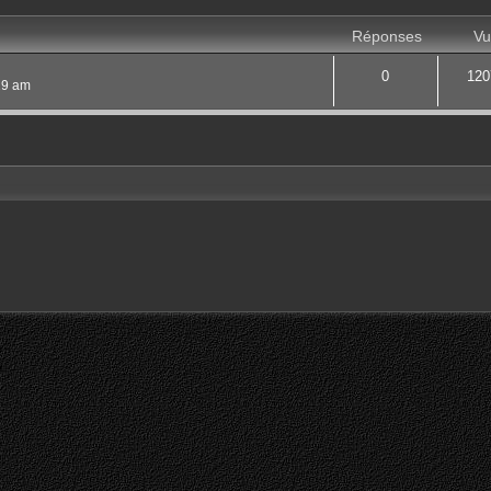
Réponses
Vu
0
120
:29 am