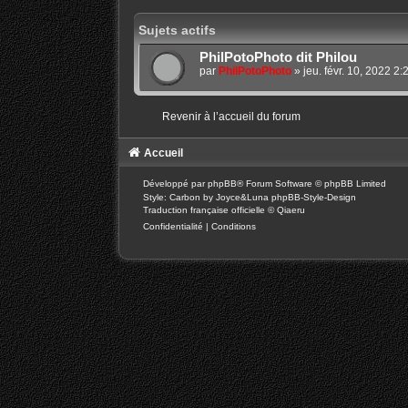
Sujets actifs
PhilPotoPhoto dit Philou
par
PhilPotoPhoto
»
jeu. févr. 10, 2022 2
Revenir à l’accueil du forum
Accueil
Développé par
phpBB
® Forum Software © phpBB Limited
Style: Carbon by Joyce&Luna
phpBB-Style-Design
Traduction française officielle
©
Qiaeru
Confidentialité
|
Conditions