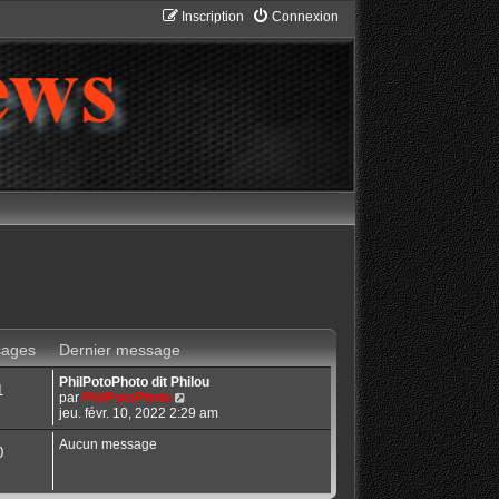
Inscription
Connexion
ages
Dernier message
PhilPotoPhoto dit Philou
1
C
par
PhilPotoPhoto
o
jeu. févr. 10, 2022 2:29 am
n
s
Aucun message
0
u
l
t