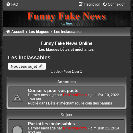
FAQ
Inscription
Connexion
Accueil
Les blagues
Les inclassables
Funny Fake News Online
Les blagues bêtes et méchantes
Les inclassables
Nouveau sujet
1 sujet • Page
1
sur
1
Annonces
Conseils pour vos posts
Dernier message par
PhilPotoPhoto
«
jeu. févr. 10, 2022
1:48 am
Publié dans
Bête et méchant (ou le coin des bannis)
Sujets
Par ici les inclassables
Dernier message par
PhilPotoPhoto
«
dim. juin 23, 2024
6:53 am