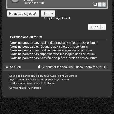
Réponses :
10
1
2
Nouveau sujet
1 sujet • Page
1
sur
1
Aller
Permissions du forum
Vous
ne pouvez pas
publier de nouveaux sujets dans ce forum
Vous
ne pouvez pas
répondre aux sujets dans ce forum
Vous
ne pouvez pas
modifier vos messages dans ce forum
Vous
ne pouvez pas
supprimer vos messages dans ce forum
Vous
ne pouvez pas
transférer de pièces jointes dans ce forum
Accueil
Supprimer les cookies
Fuseau horaire sur
UTC
Développé par
phpBB
® Forum Software © phpBB Limited
Style: Carbon by Joyce&Luna
phpBB-Style-Design
Traduction française officielle
©
Qiaeru
Confidentialité
|
Conditions