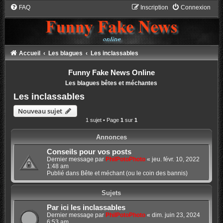
FAQ
Inscription
Connexion
Accueil
Les blagues
Les inclassables
Funny Fake News Online
Les blagues bêtes et méchantes
Les inclassables
Nouveau sujet
1 sujet • Page
1
sur
1
Annonces
Conseils pour vos posts
Dernier message par
PhilPotoPhoto
«
jeu. févr. 10, 2022
1:48 am
Publié dans
Bête et méchant (ou le coin des bannis)
Sujets
Par ici les inclassables
Dernier message par
PhilPotoPhoto
«
dim. juin 23, 2024
6:53 am