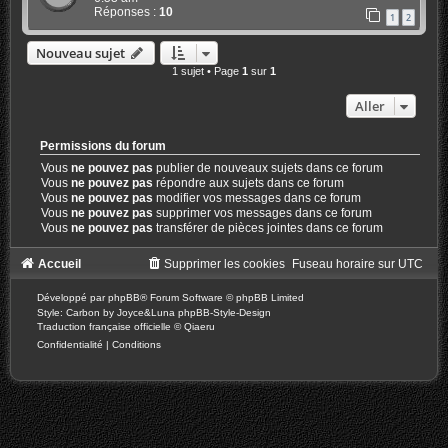
Réponses :
10
1
2
Nouveau sujet
1 sujet • Page
1
sur
1
Aller
Permissions du forum
Vous
ne pouvez pas
publier de nouveaux sujets dans ce forum
Vous
ne pouvez pas
répondre aux sujets dans ce forum
Vous
ne pouvez pas
modifier vos messages dans ce forum
Vous
ne pouvez pas
supprimer vos messages dans ce forum
Vous
ne pouvez pas
transférer de pièces jointes dans ce forum
Accueil
Supprimer les cookies
Fuseau horaire sur
UTC
Développé par
phpBB
® Forum Software © phpBB Limited
Style: Carbon by Joyce&Luna
phpBB-Style-Design
Traduction française officielle
©
Qiaeru
Confidentialité
|
Conditions