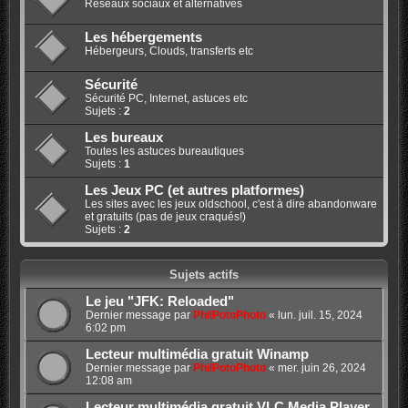
Réseaux sociaux et alternatives
Les hébergements
Hébergeurs, Clouds, transferts etc
Sécurité
Sécurité PC, Internet, astuces etc
Sujets :
2
Les bureaux
Toutes les astuces bureautiques
Sujets :
1
Les Jeux PC (et autres platformes)
Les sites avec les jeux oldschool, c'est à dire abandonware
et gratuits (pas de jeux craqués!)
Sujets :
2
Sujets actifs
Le jeu "JFK: Reloaded"
Dernier message par
PhilPotoPhoto
«
lun. juil. 15, 2024
6:02 pm
Lecteur multimédia gratuit Winamp
Dernier message par
PhilPotoPhoto
«
mer. juin 26, 2024
12:08 am
Lecteur multimédia gratuit VLC Media Player