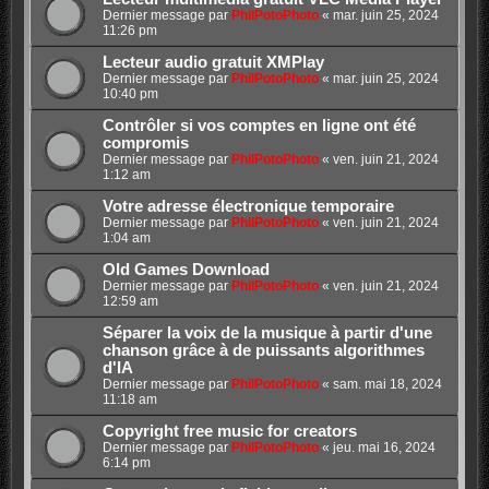
Dernier message par
PhilPotoPhoto
«
mar. juin 25, 2024
11:26 pm
Lecteur audio gratuit XMPlay
Dernier message par
PhilPotoPhoto
«
mar. juin 25, 2024
10:40 pm
Contrôler si vos comptes en ligne ont été
compromis
Dernier message par
PhilPotoPhoto
«
ven. juin 21, 2024
1:12 am
Votre adresse électronique temporaire
Dernier message par
PhilPotoPhoto
«
ven. juin 21, 2024
1:04 am
Old Games Download
Dernier message par
PhilPotoPhoto
«
ven. juin 21, 2024
12:59 am
Séparer la voix de la musique à partir d'une
chanson grâce à de puissants algorithmes
d'IA
Dernier message par
PhilPotoPhoto
«
sam. mai 18, 2024
11:18 am
Copyright free music for creators
Dernier message par
PhilPotoPhoto
«
jeu. mai 16, 2024
6:14 pm