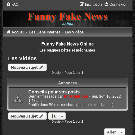
FAQ
Inscription
Connexion
Accueil
Les Liens Internet
Les Vidéos
Funny Fake News Online
Les blagues bêtes et méchantes
Les Vidéos
Nouveau sujet
0 sujet • Page
1
sur
1
Annonces
Conseils pour vos posts
Dernier message par
PhilPotoPhoto
«
jeu. févr. 10, 2022
1:48 am
Publié dans
Bête et méchant (ou le coin des bannis)
Nouveau sujet
0 sujet • Page
1
sur
1
Aller