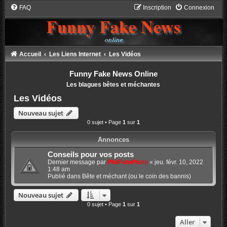
FAQ
Inscription
Connexion
Accueil
Les Liens Internet
Les Vidéos
Funny Fake News Online
Les blagues bêtes et méchantes
Les Vidéos
Nouveau sujet
0 sujet • Page
1
sur
1
Annonces
Conseils pour vos posts
Dernier message par
PhilPotoPhoto
«
jeu. févr. 10, 2022
1:48 am
Publié dans
Bête et méchant (ou le coin des bannis)
Nouveau sujet
0 sujet • Page
1
sur
1
Aller