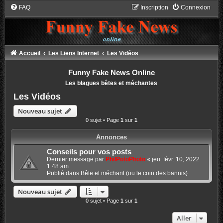
FAQ
Inscription
Connexion
Accueil
Les Liens Internet
Les Vidéos
Funny Fake News Online
Les blagues bêtes et méchantes
Les Vidéos
Nouveau sujet
0 sujet • Page
1
sur
1
Annonces
Conseils pour vos posts
Dernier message par
PhilPotoPhoto
«
jeu. févr. 10, 2022
1:48 am
Publié dans
Bête et méchant (ou le coin des bannis)
Nouveau sujet
0 sujet • Page
1
sur
1
Aller