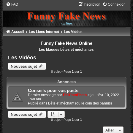
FAQ
Inscription
Connexion
Accueil
Les Liens Internet
Les Vidéos
Funny Fake News Online
Les blagues bêtes et méchantes
Les Vidéos
Nouveau sujet
0 sujet • Page
1
sur
1
Annonces
Conseils pour vos posts
Dernier message par
PhilPotoPhoto
«
jeu. févr. 10, 2022
1:48 am
Publié dans
Bête et méchant (ou le coin des bannis)
Nouveau sujet
0 sujet • Page
1
sur
1
Aller