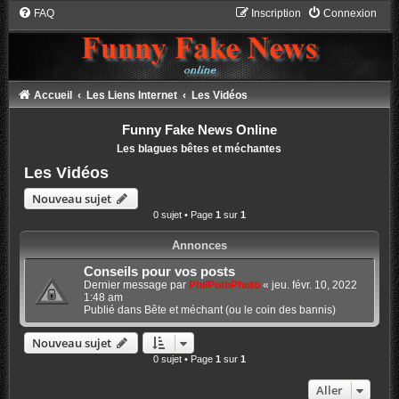
FAQ
Inscription
Connexion
Accueil
Les Liens Internet
Les Vidéos
Funny Fake News Online
Les blagues bêtes et méchantes
Les Vidéos
Nouveau sujet
0 sujet • Page
1
sur
1
Annonces
Conseils pour vos posts
Dernier message par
PhilPotoPhoto
«
jeu. févr. 10, 2022
1:48 am
Publié dans
Bête et méchant (ou le coin des bannis)
Nouveau sujet
0 sujet • Page
1
sur
1
Aller