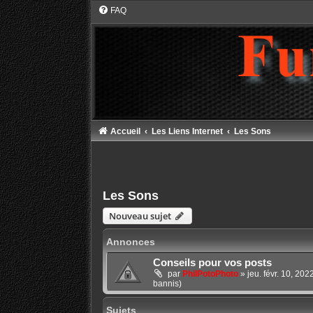
FAQ
Accueil
Les Liens Internet
Les Sons
Les Sons
Nouveau sujet
Annonces
Conseils pour vos posts
par
PhilPotoPhoto
»
jeu. févr. 10, 20
bannis)
Sujets