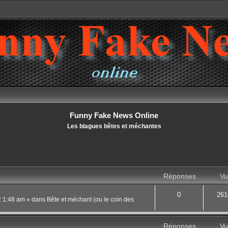
Funny Fake News Online
Les blagues bêtes et méchantes
Réponses
Vu
0
261
22 1:48 am
» dans
Bête et méchant (ou le coin des
Réponses
Vu