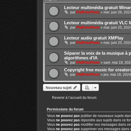
Lecteur multimédia gratuit Win
par
PhilPotoPhoto
»
mer. juin 26, 20
Lecteur multimédia gratuit VLC 
par
PhilPotoPhoto
»
mar. juin 25, 202
Lecteur audio gratuit XMPlay
par
PhilPotoPhoto
»
mar. juin 25, 20
Séparer la voix de la musique à 
algorithmes d'IA
par
PhilPotoPhoto
»
sam. mai 18, 202
Copyright free music for creator
par
PhilPotoPhoto
»
jeu. mai 16, 202
Nouveau sujet
Revenir à l’accueil du forum
Permissions du forum
Vous
ne pouvez pas
publier de nouveaux sujets dan
Vous
ne pouvez pas
répondre aux sujets dans ce fo
Vous
ne pouvez pas
modifier vos messages dans ce
Vous
ne pouvez pas
supprimer vos messages dans 