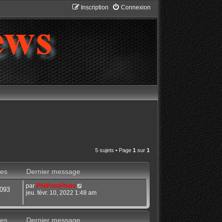
Inscription
Connexion
5 sujets • Page
1
sur
1
es
Dernier message
par
PhilPotoPhoto
093
jeu. févr. 10, 2022 1:48 am
es
Dernier message