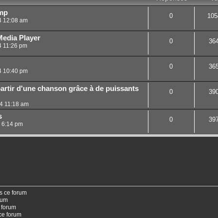
amp
0
105
24 12:08 am
Media Player
0
36
4 11:26 pm
0
36
24 10:40 pm
partir d'une chanson grâce à de puissants
0
39
4 11:18 am
s
0
39
4 6:14 pm
s ce forum
rum
 forum
ce forum