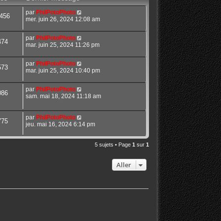
par
PhilPotoPhoto
456
mer. juin 26, 2024 12:08 am
par
PhilPotoPhoto
474
mar. juin 25, 2024 11:26 pm
par
PhilPotoPhoto
573
mar. juin 25, 2024 10:40 pm
par
PhilPotoPhoto
086
sam. mai 18, 2024 11:18 am
par
PhilPotoPhoto
775
jeu. mai 16, 2024 6:14 pm
5 sujets • Page
1
sur
1
Aller