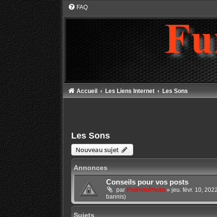
FAQ
Accueil
Les Liens Internet
Les Sons
Les Sons
Nouveau sujet
Annonces
Conseils pour vos posts
par
PhilPotoPhoto
»
jeu. févr. 10, 20
bannis)
Sujets