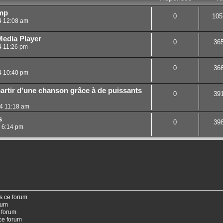
amp
0
105
24 12:08 am
Media Player
0
36
4 11:26 pm
0
36
24 10:40 pm
partir d'une chanson grâce à de puissants
0
39
4 11:18 am
s
0
39
4 6:14 pm
s ce forum
rum
 forum
ce forum