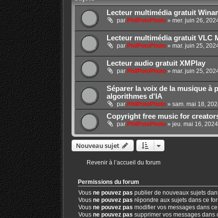
Lecteur multimédia gratuit Win
par
PhilPotoPhoto
»
mer. juin 26, 20
Lecteur multimédia gratuit VLC 
par
PhilPotoPhoto
»
mar. juin 25, 202
Lecteur audio gratuit XMPlay
par
PhilPotoPhoto
»
mar. juin 25, 20
Séparer la voix de la musique à 
algorithmes d'IA
par
PhilPotoPhoto
»
sam. mai 18, 202
Copyright free music for creator
par
PhilPotoPhoto
»
jeu. mai 16, 202
Nouveau sujet
Revenir à l’accueil du forum
Permissions du forum
Vous
ne pouvez pas
publier de nouveaux sujets dan
Vous
ne pouvez pas
répondre aux sujets dans ce fo
Vous
ne pouvez pas
modifier vos messages dans ce
Vous
ne pouvez pas
supprimer vos messages dans 