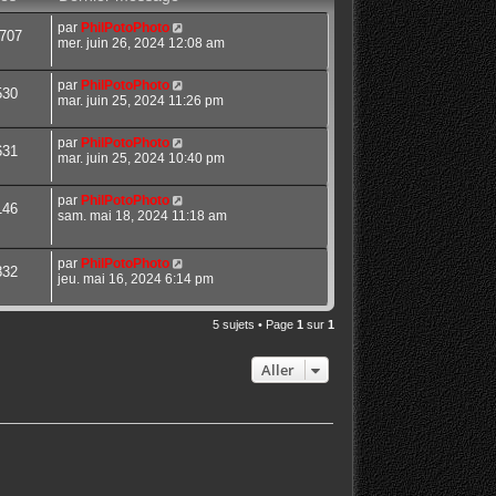
par
PhilPotoPhoto
707
mer. juin 26, 2024 12:08 am
par
PhilPotoPhoto
530
mar. juin 25, 2024 11:26 pm
par
PhilPotoPhoto
631
mar. juin 25, 2024 10:40 pm
par
PhilPotoPhoto
146
sam. mai 18, 2024 11:18 am
par
PhilPotoPhoto
832
jeu. mai 16, 2024 6:14 pm
5 sujets • Page
1
sur
1
Aller