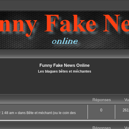
Funny Fake News Online
Les blagues bêtes et méchantes
Réponses
Vu
0
261
22 1:48 am
» dans
Bête et méchant (ou le coin des
Réponses
Vu