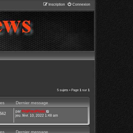
Inscription
Connexion
5 sujets • Page
1
sur
1
es
Dernier message
par
PhilPotoPhoto
562
jeu. févr. 10, 2022 1:48 am
es
Dernier message