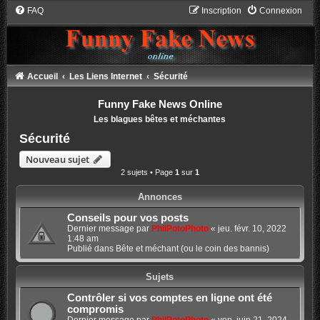
FAQ
Inscription
Connexion
Accueil
Les Liens Internet
Sécurité
Funny Fake News Online
Les blagues bêtes et méchantes
Sécurité
Nouveau sujet
2 sujets • Page
1
sur
1
Annonces
Conseils pour vos posts
Dernier message par
PhilPotoPhoto
«
jeu. févr. 10, 2022
1:48 am
Publié dans
Bête et méchant (ou le coin des bannis)
Sujets
Contrôler si vos comptes en ligne ont été
compromis