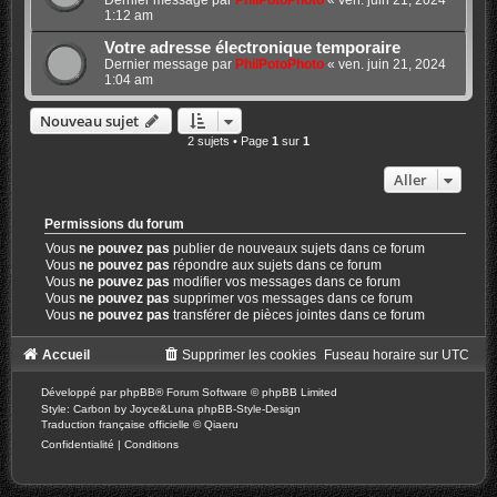
Dernier message par
PhilPotoPhoto
«
ven. juin 21, 2024
1:12 am
Votre adresse électronique temporaire
Dernier message par
PhilPotoPhoto
«
ven. juin 21, 2024
1:04 am
Nouveau sujet
2 sujets • Page
1
sur
1
Aller
Permissions du forum
Vous
ne pouvez pas
publier de nouveaux sujets dans ce forum
Vous
ne pouvez pas
répondre aux sujets dans ce forum
Vous
ne pouvez pas
modifier vos messages dans ce forum
Vous
ne pouvez pas
supprimer vos messages dans ce forum
Vous
ne pouvez pas
transférer de pièces jointes dans ce forum
Accueil
Supprimer les cookies
Fuseau horaire sur
UTC
Développé par
phpBB
® Forum Software © phpBB Limited
Style: Carbon by Joyce&Luna
phpBB-Style-Design
Traduction française officielle
©
Qiaeru
Confidentialité
|
Conditions