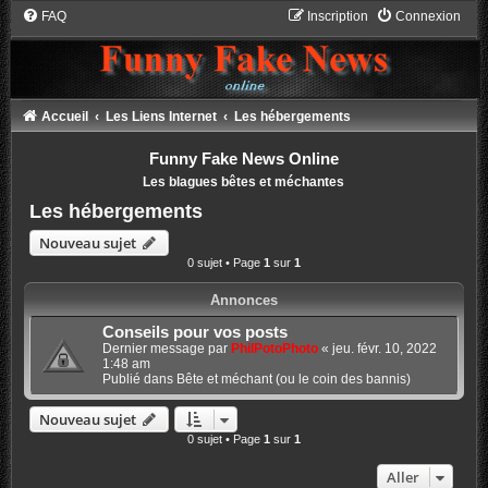
FAQ
Inscription
Connexion
Accueil
Les Liens Internet
Les hébergements
Funny Fake News Online
Les blagues bêtes et méchantes
Les hébergements
Nouveau sujet
0 sujet • Page
1
sur
1
Annonces
Conseils pour vos posts
Dernier message par
PhilPotoPhoto
«
jeu. févr. 10, 2022
1:48 am
Publié dans
Bête et méchant (ou le coin des bannis)
Nouveau sujet
0 sujet • Page
1
sur
1
Aller