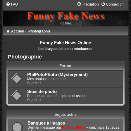
FAQ
Inscription
Connexion
Accueil
Photographie
Funny Fake News Online
Les blagues bêtes et méchantes
Photographie
Forum
PhilPotoPhoto (Mysterymind)
Mes photos personnelles
Sujets :
1
Sites de photo
Banques de données photo et astuces
Sujets :
1
Sujets actifs
Banques à images
Dernier message par
PhilPotoPhoto
«
dim. mars 13, 2022