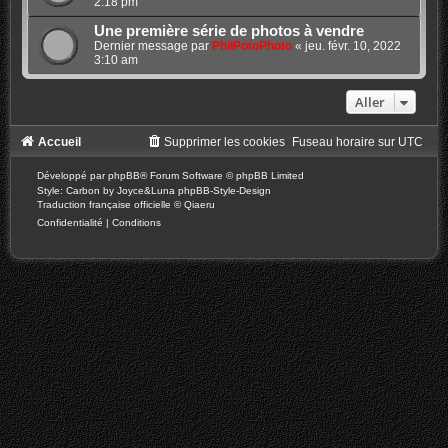
2:18 pm
Une première série de photos à vendre
Dernier message par
PhilPotoPhoto
«
jeu. févr. 10, 2022
3:10 am
Aller
Accueil
Supprimer les cookies
Fuseau horaire sur
UTC
Développé par
phpBB
® Forum Software © phpBB Limited
Style: Carbon by Joyce&Luna
phpBB-Style-Design
Traduction française officielle
©
Qiaeru
Confidentialité
|
Conditions