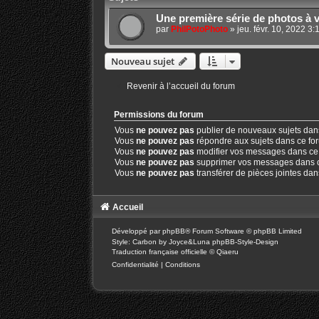
Une première série de photos à 
par
PhilPotoPhoto
»
jeu. févr. 10, 2022 3
Nouveau sujet
Revenir à l’accueil du forum
Permissions du forum
Vous
ne pouvez pas
publier de nouveaux sujets dan
Vous
ne pouvez pas
répondre aux sujets dans ce fo
Vous
ne pouvez pas
modifier vos messages dans ce
Vous
ne pouvez pas
supprimer vos messages dans 
Vous
ne pouvez pas
transférer de pièces jointes da
Accueil
Développé par
phpBB
® Forum Software © phpBB Limited
Style: Carbon by Joyce&Luna
phpBB-Style-Design
Traduction française officielle
©
Qiaeru
Confidentialité
|
Conditions