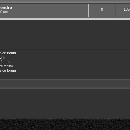
vendre
0
135
:10 am
s ce forum
rum
 forum
ce forum
ns ce forum