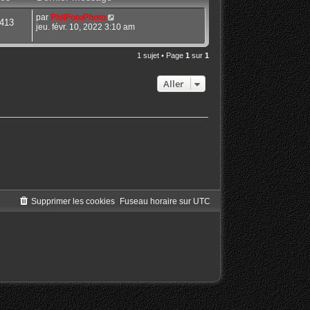
par
PhilPotoPhoto
413
jeu. févr. 10, 2022 3:10 am
1 sujet • Page
1
sur
1
Aller
Supprimer les cookies
Fuseau horaire sur
UTC