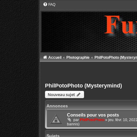
FAQ
Accueil
Photographie
PhilPotoPhoto (Mystery
PhilPotoPhoto (Mysterymind)
Nouveau sujet
Annonces
Conseils pour vos posts
par
PhilPotoPhoto
»
jeu. févr. 10, 20
bannis)
Sujets