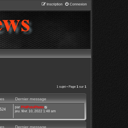
Inscription
Connexion
1 sujet • Page
1
sur
1
es
Dernier message
par
PhilPotoPhoto
524
jeu. févr. 10, 2022 1:48 am
es
Dernier message