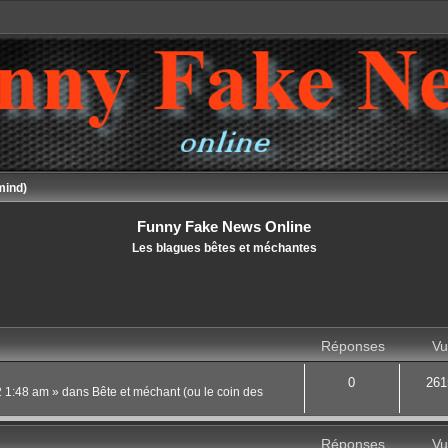
mind)
Funny Fake News Online
Les blagues bêtes et méchantes
Réponses
Vu
0
261
22 1:48 am
» dans
Bête et méchant (ou le coin des
Réponses
Vu