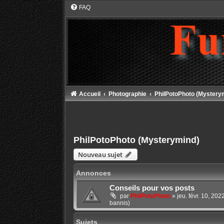
FAQ
Accueil
Photographie
PhilPotoPhoto (Mystery
PhilPotoPhoto (Mysterymind)
Nouveau sujet
Annonces
Conseils pour vos posts
par
PhilPotoPhoto
»
jeu. févr. 10, 20
bannis)
Sujets