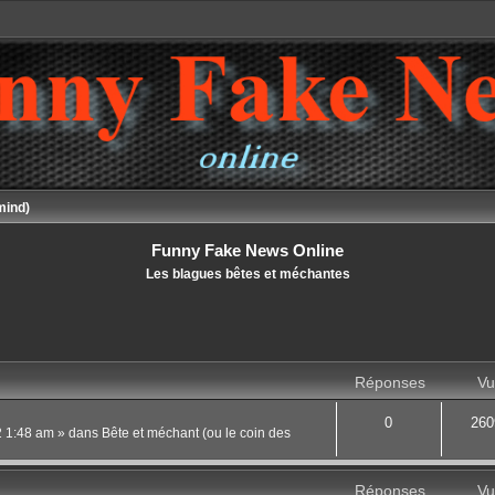
mind)
Funny Fake News Online
Les blagues bêtes et méchantes
Réponses
Vu
0
260
22 1:48 am
» dans
Bête et méchant (ou le coin des
Réponses
Vu