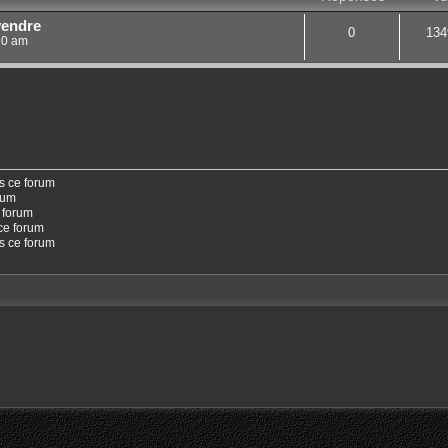
vendre
0
134
:10 am
s ce forum
rum
 forum
ce forum
ns ce forum