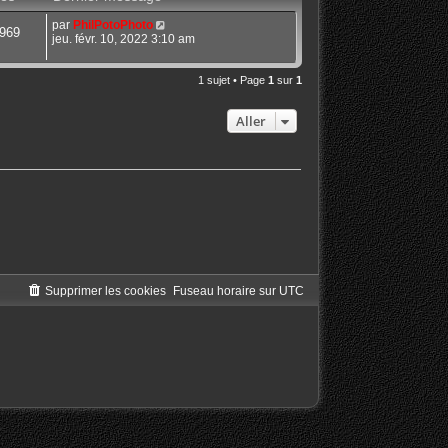
par
PhilPotoPhoto
969
jeu. févr. 10, 2022 3:10 am
1 sujet • Page
1
sur
1
Aller
Supprimer les cookies
Fuseau horaire sur
UTC