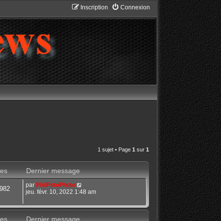
Inscription
Connexion
1 sujet • Page
1
sur
1
es
Dernier message
par
PhilPotoPhoto
982
jeu. févr. 10, 2022 1:48 am
es
Dernier message