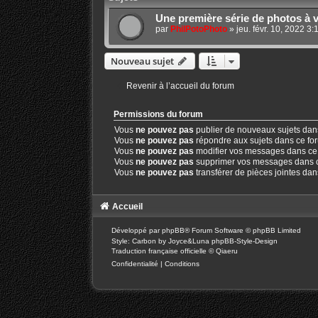
Une première série de photos à 
par
PhilPotoPhoto
»
jeu. févr. 10, 2022 3
Nouveau sujet
Revenir à l’accueil du forum
Permissions du forum
Vous
ne pouvez pas
publier de nouveaux sujets dan
Vous
ne pouvez pas
répondre aux sujets dans ce fo
Vous
ne pouvez pas
modifier vos messages dans ce
Vous
ne pouvez pas
supprimer vos messages dans 
Vous
ne pouvez pas
transférer de pièces jointes da
Accueil
Développé par
phpBB
® Forum Software © phpBB Limited
Style: Carbon by Joyce&Luna
phpBB-Style-Design
Traduction française officielle
©
Qiaeru
Confidentialité
|
Conditions