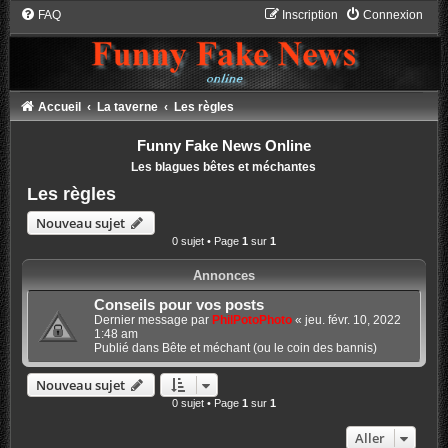
FAQ
Inscription
Connexion
Accueil
La taverne
Les règles
Funny Fake News Online
Les blagues bêtes et méchantes
Les règles
Nouveau sujet
0 sujet • Page
1
sur
1
Annonces
Conseils pour vos posts
Dernier message par
PhilPotoPhoto
«
jeu. févr. 10, 2022
1:48 am
Publié dans
Bête et méchant (ou le coin des bannis)
Nouveau sujet
0 sujet • Page
1
sur
1
Aller