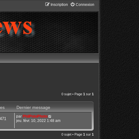
Inscription
Connexion
0 sujet • Page
1
sur
1
es
Dernier message
par
PhilPotoPhoto
471
jeu. févr. 10, 2022 1:48 am
0 sujet • Page
1
sur
1