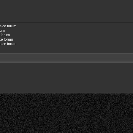
s ce forum
rum
 forum
ce forum
ns ce forum