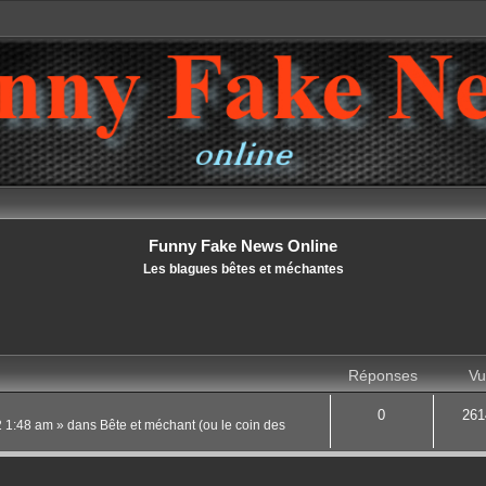
Funny Fake News Online
Les blagues bêtes et méchantes
Réponses
Vu
0
261
22 1:48 am
» dans
Bête et méchant (ou le coin des