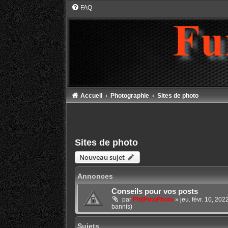
FAQ
Accueil
Photographie
Sites de photo
Sites de photo
Nouveau sujet
Annonces
Conseils pour vos posts
par
PhilPotoPhoto
»
jeu. févr. 10, 20
bannis)
Sujets