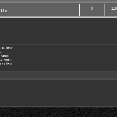
0
116
2:18 pm
s ce forum
rum
 forum
ce forum
ns ce forum