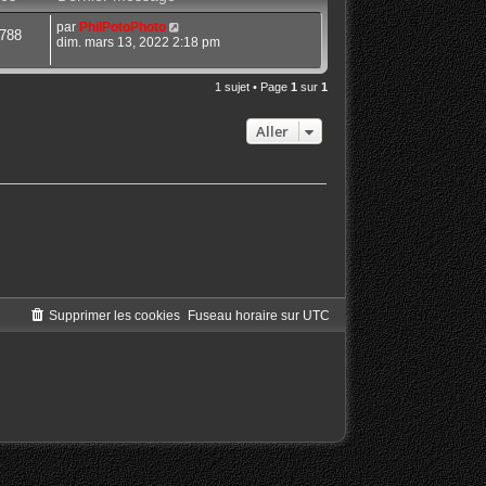
par
PhilPotoPhoto
788
dim. mars 13, 2022 2:18 pm
1 sujet • Page
1
sur
1
Aller
Supprimer les cookies
Fuseau horaire sur
UTC