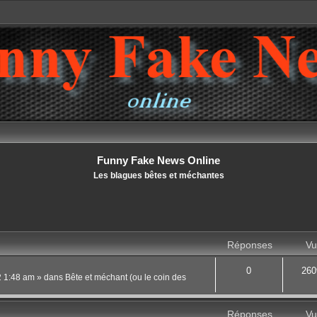
Funny Fake News Online
Les blagues bêtes et méchantes
Réponses
Vu
0
260
22 1:48 am
» dans
Bête et méchant (ou le coin des
Réponses
Vu