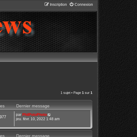
Inscription
Connexion
1 sujet • Page
1
sur
1
es
Dernier message
par
PhilPotoPhoto
977
jeu. févr. 10, 2022 1:48 am
es
Dernier message