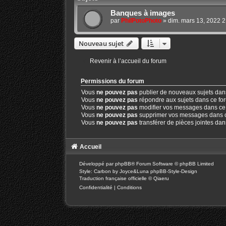
Banques à images
par
PhilPotoPhoto
»
dim. mars 13, 2022 
Nouveau sujet
Revenir à l’accueil du forum
Permissions du forum
Vous
ne pouvez pas
publier de nouveaux sujets dan
Vous
ne pouvez pas
répondre aux sujets dans ce fo
Vous
ne pouvez pas
modifier vos messages dans ce
Vous
ne pouvez pas
supprimer vos messages dans 
Vous
ne pouvez pas
transférer de pièces jointes da
Accueil
Développé par
phpBB
® Forum Software © phpBB Limited
Style: Carbon by Joyce&Luna
phpBB-Style-Design
Traduction française officielle
©
Qiaeru
Confidentialité
|
Conditions