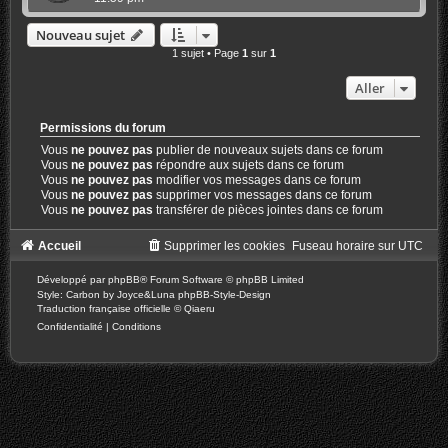
Nouveau sujet
1 sujet • Page
1
sur
1
Aller
Permissions du forum
Vous
ne pouvez pas
publier de nouveaux sujets dans ce forum
Vous
ne pouvez pas
répondre aux sujets dans ce forum
Vous
ne pouvez pas
modifier vos messages dans ce forum
Vous
ne pouvez pas
supprimer vos messages dans ce forum
Vous
ne pouvez pas
transférer de pièces jointes dans ce forum
Accueil
Supprimer les cookies
Fuseau horaire sur
UTC
Développé par
phpBB
® Forum Software © phpBB Limited
Style: Carbon by Joyce&Luna
phpBB-Style-Design
Traduction française officielle
©
Qiaeru
Confidentialité
|
Conditions