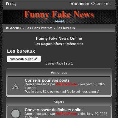
FAQ
Inscription
Connexion
Accueil
Les Liens Internet
Les bureaux
Funny Fake News Online
Les blagues bêtes et méchantes
Les bureaux
Nouveau sujet
1 sujet • Page
1
sur
1
Annonces
Conseils pour vos posts
Dernier message par
PhilPotoPhoto
«
jeu. févr. 10, 2022
1:48 am
Publié dans
Bête et méchant (ou le coin des bannis)
Sujets
Convertisseur de fichiers online
Dernier message par
PhilPotoPhoto
«
dim. janv. 30, 2022
11:59 pm