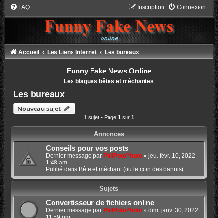
FAQ
Inscription
Connexion
Accueil
Les Liens Internet
Les bureaux
Funny Fake News Online
Les blagues bêtes et méchantes
Les bureaux
Nouveau sujet
1 sujet • Page
1
sur
1
Annonces
Conseils pour vos posts
Dernier message par
PhilPotoPhoto
«
jeu. févr. 10, 2022
1:48 am
Publié dans
Bête et méchant (ou le coin des bannis)
Sujets
Convertisseur de fichiers online
Dernier message par
PhilPotoPhoto
«
dim. janv. 30, 2022
11:59 pm