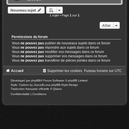
Nouveau sujet
1 sujet • Page
1
sur
1
Aller
Permissions du forum
Vous
ne pouvez pas
publier de nouveaux sujets dans ce forum
Vous
ne pouvez pas
répondre aux sujets dans ce forum
Vous
ne pouvez pas
modifier vos messages dans ce forum
Vous
ne pouvez pas
supprimer vos messages dans ce forum
Vous
ne pouvez pas
transférer de pièces jointes dans ce forum
Accueil
Supprimer les cookies
Fuseau horaire sur
UTC
Développé par
phpBB
® Forum Software © phpBB Limited
Style: Carbon by Joyce&Luna
phpBB-Style-Design
Traduction française officielle
©
Qiaeru
Confidentialité
|
Conditions