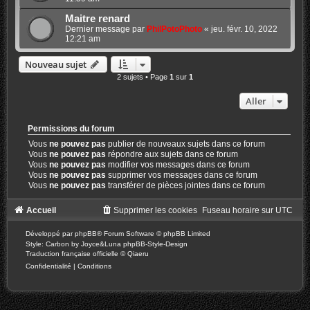
Maitre renard
Dernier message par
PhilPotoPhoto
«
jeu. févr. 10, 2022
12:21 am
Nouveau sujet
2 sujets • Page
1
sur
1
Aller
Permissions du forum
Vous
ne pouvez pas
publier de nouveaux sujets dans ce forum
Vous
ne pouvez pas
répondre aux sujets dans ce forum
Vous
ne pouvez pas
modifier vos messages dans ce forum
Vous
ne pouvez pas
supprimer vos messages dans ce forum
Vous
ne pouvez pas
transférer de pièces jointes dans ce forum
Accueil
Supprimer les cookies
Fuseau horaire sur
UTC
Développé par
phpBB
® Forum Software © phpBB Limited
Style: Carbon by Joyce&Luna
phpBB-Style-Design
Traduction française officielle
©
Qiaeru
Confidentialité
|
Conditions