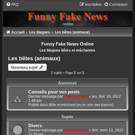
FAQ
Inscription
Connexion
Accueil
Les blagues
Les bêtes (animaux)
Funny Fake News Online
Les blagues bêtes et méchantes
Les bêtes (animaux)
Nouveau sujet
2 sujets • Page
1
sur
1
Annonces
Conseils pour vos posts
Dernier message par
PhilPotoPhoto
«
jeu. févr. 10, 2022
1:48 am
Publié dans
Bête et méchant (ou le coin des bannis)
Sujets
Divers
Dernier message par
PhilPotoPhoto
«
dim. mars 13, 2022
11:59 am