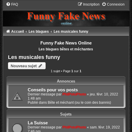
FAQ
Inscription
Connexion
Accueil
Les blagues
Les musicales funny
Funny Fake News Online
Les blagues bêtes et méchantes
Les musicales funny
Nouveau sujet
1 sujet • Page
1
sur
1
Annonces
Conseils pour vos posts
Dernier message par
PhilPotoPhoto
«
jeu. févr. 10, 2022
1:48 am
Publié dans
Bête et méchant (ou le coin des bannis)
Sujets
La Suisse
Dernier message par
PhilPotoPhoto
«
sam. févr. 19, 2022
7:46 pm