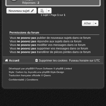
Réponses :
2
Nouveau sujet
1 sujet • Page
1
sur
1
Aller
Permissions du forum
Vous
ne pouvez pas
publier de nouveaux sujets dans ce forum
Vous
ne pouvez pas
répondre aux sujets dans ce forum
Vous
ne pouvez pas
modifier vos messages dans ce forum
Vous
ne pouvez pas
supprimer vos messages dans ce forum
Vous
ne pouvez pas
transférer de pièces jointes dans ce forum
Accueil
Supprimer les cookies
Fuseau horaire sur
UTC
Développé par
phpBB
® Forum Software © phpBB Limited
Style: Carbon by Joyce&Luna
phpBB-Style-Design
Traduction française officielle
©
Qiaeru
Confidentialité
|
Conditions