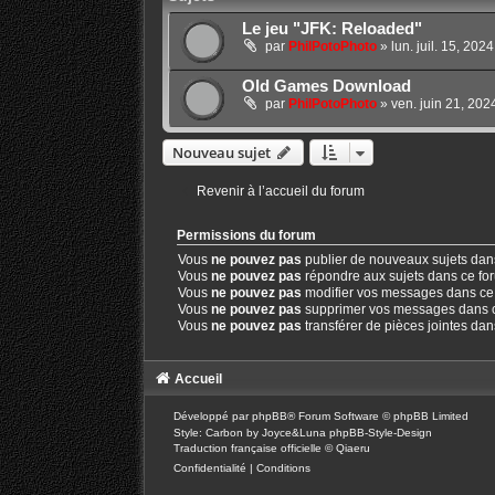
Le jeu "JFK: Reloaded"
par
PhilPotoPhoto
»
lun. juil. 15, 202
Old Games Download
par
PhilPotoPhoto
»
ven. juin 21, 20
Nouveau sujet
Revenir à l’accueil du forum
Permissions du forum
Vous
ne pouvez pas
publier de nouveaux sujets dan
Vous
ne pouvez pas
répondre aux sujets dans ce fo
Vous
ne pouvez pas
modifier vos messages dans ce
Vous
ne pouvez pas
supprimer vos messages dans 
Vous
ne pouvez pas
transférer de pièces jointes da
Accueil
Développé par
phpBB
® Forum Software © phpBB Limited
Style: Carbon by Joyce&Luna
phpBB-Style-Design
Traduction française officielle
©
Qiaeru
Confidentialité
|
Conditions