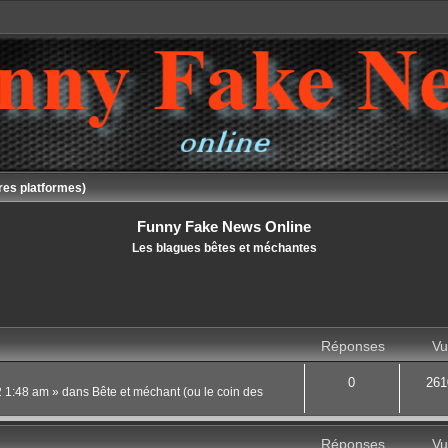
res platformes)
Funny Fake News Online
Les blagues bêtes et méchantes
Réponses
Vu
0
261
22 1:48 am
» dans
Bête et méchant (ou le coin des
Réponses
Vu