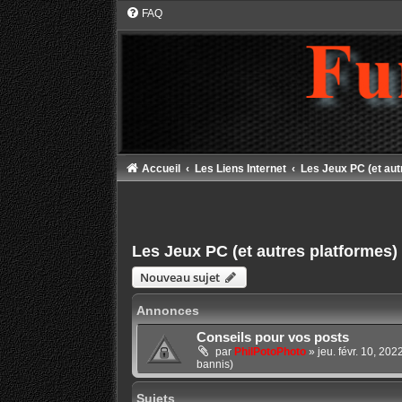
FAQ
Accueil
Les Liens Internet
Les Jeux PC (et aut
Les Jeux PC (et autres platformes)
Nouveau sujet
Annonces
Conseils pour vos posts
par
PhilPotoPhoto
»
jeu. févr. 10, 20
bannis)
Sujets