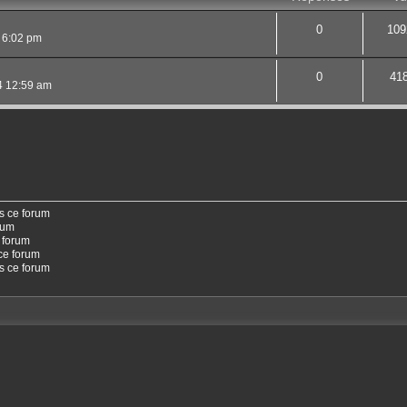
0
109
4 6:02 pm
0
41
24 12:59 am
s ce forum
rum
 forum
ce forum
ns ce forum