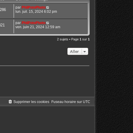
par
PhilPotoPhoto
286
lun. juil. 15, 2024 6:02 pm
par
PhilPotoPhoto
821
ven. juin 21, 2024 12:59 am
2 sujets • Page
1
sur
1
Aller
Supprimer les cookies
Fuseau horaire sur
UTC