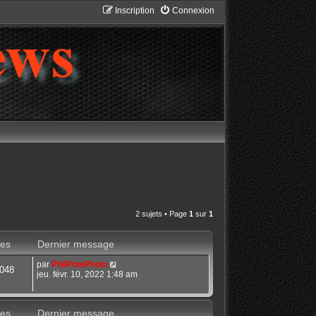
Inscription
Connexion
2 sujets • Page
1
sur
1
es
Dernier message
par
PhilPotoPhoto
048
jeu. févr. 10, 2022 1:48 am
es
Dernier message