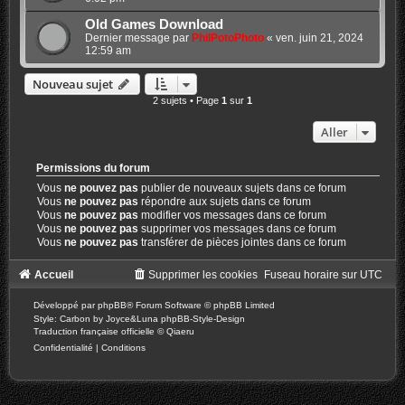
Old Games Download
Dernier message par
PhilPotoPhoto
«
ven. juin 21, 2024
12:59 am
Nouveau sujet
2 sujets • Page
1
sur
1
Aller
Permissions du forum
Vous
ne pouvez pas
publier de nouveaux sujets dans ce forum
Vous
ne pouvez pas
répondre aux sujets dans ce forum
Vous
ne pouvez pas
modifier vos messages dans ce forum
Vous
ne pouvez pas
supprimer vos messages dans ce forum
Vous
ne pouvez pas
transférer de pièces jointes dans ce forum
Accueil
Supprimer les cookies
Fuseau horaire sur
UTC
Développé par
phpBB
® Forum Software © phpBB Limited
Style: Carbon by Joyce&Luna
phpBB-Style-Design
Traduction française officielle
©
Qiaeru
Confidentialité
|
Conditions