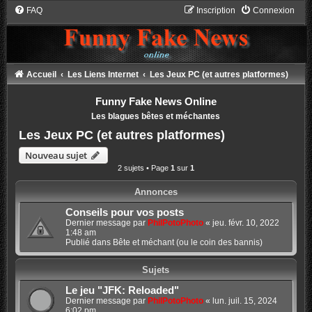
FAQ
Inscription
Connexion
Accueil
Les Liens Internet
Les Jeux PC (et autres platformes)
Funny Fake News Online
Les blagues bêtes et méchantes
Les Jeux PC (et autres platformes)
Nouveau sujet
2 sujets • Page
1
sur
1
Annonces
Conseils pour vos posts
Dernier message par
PhilPotoPhoto
«
jeu. févr. 10, 2022
1:48 am
Publié dans
Bête et méchant (ou le coin des bannis)
Sujets
Le jeu "JFK: Reloaded"
Dernier message par
PhilPotoPhoto
«
lun. juil. 15, 2024
6:02 pm