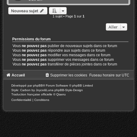
Nouveau sujet
1 sujet • Page
1
sur
1
Aller
Permissions du forum
Vous
ne pouvez pas
publier de nouveaux sujets dans ce forum
Vous
ne pouvez pas
répondre aux sujets dans ce forum
Vous
ne pouvez pas
modifier vos messages dans ce forum
Vous
ne pouvez pas
supprimer vos messages dans ce forum
Vous
ne pouvez pas
transférer de pièces jointes dans ce forum
Accueil
Supprimer les cookies
Fuseau horaire sur
UTC
Développé par
phpBB
® Forum Software © phpBB Limited
Style: Carbon by Joyce&Luna
phpBB-Style-Design
Traduction française officielle
©
Qiaeru
Confidentialité
|
Conditions