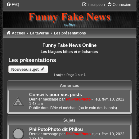
FAQ
Inscription
Connexion
Accueil
La taverne
Les présentations
Funny Fake News Online
Les blagues bêtes et méchantes
Les présentations
Nouveau sujet
1 sujet • Page
1
sur
1
Annonces
Conseils pour vos posts
Dernier message par
PhilPotoPhoto
«
jeu. févr. 10, 2022
1:48 am
Publié dans
Bête et méchant (ou le coin des bannis)
Sujets
PhilPotoPhoto dit Philou
Dernier message par
PhilPotoPhoto
«
jeu. févr. 10, 2022
2:29 am