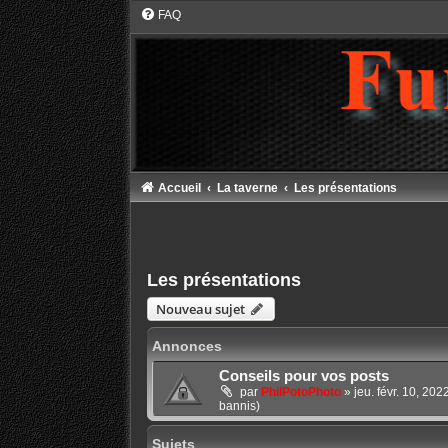
FAQ
Accueil
La taverne
Les présentations
Les présentations
Nouveau sujet
Annonces
Conseils pour vos posts
par
PhilPotoPhoto
»
jeu. févr. 10, 20
bannis)
Sujets