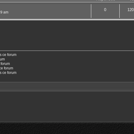
0
120
:29 am
s ce forum
rum
 forum
ce forum
ns ce forum