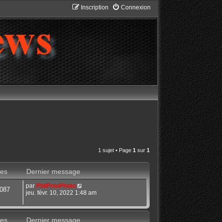
Inscription
Connexion
1 sujet • Page
1
sur
1
es
Dernier message
par
PhilPotoPhoto
087
jeu. févr. 10, 2022 1:48 am
es
Dernier message