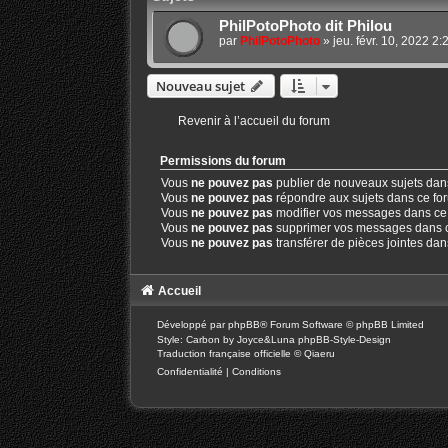
PhilPotoPhoto dit Philou
par
PhilPotoPhoto
»
jeu. févr. 10, 2022 2
Nouveau sujet
Revenir à l’accueil du forum
Permissions du forum
Vous
ne pouvez pas
publier de nouveaux sujets dan
Vous
ne pouvez pas
répondre aux sujets dans ce fo
Vous
ne pouvez pas
modifier vos messages dans ce
Vous
ne pouvez pas
supprimer vos messages dans 
Vous
ne pouvez pas
transférer de pièces jointes da
Accueil
Développé par
phpBB
® Forum Software © phpBB Limited
Style: Carbon by Joyce&Luna
phpBB-Style-Design
Traduction française officielle
©
Qiaeru
Confidentialité
|
Conditions