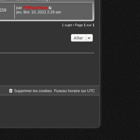
par
PhilPotoPhoto
159
jeu. févr. 10, 2022 2:29 am
1 sujet • Page
1
sur
1
Aller
Supprimer les cookies
Fuseau horaire sur
UTC