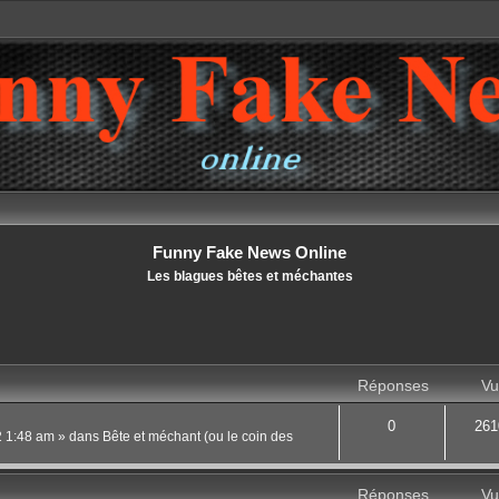
Funny Fake News Online
Les blagues bêtes et méchantes
Réponses
Vu
0
261
22 1:48 am
» dans
Bête et méchant (ou le coin des
Réponses
Vu