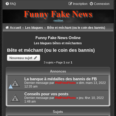
FAQ
Inscription
Connexion
Accueil
Les blagues
Bête et méchant (ou le coin des bannis)
Funny Fake News Online
Les blagues bêtes et méchantes
Bête et méchant (ou le coin des bannis)
Nouveau sujet
3 sujets • Page
1
sur
1
Annonces
La banque à médailles des bannis de FB
Dernier message par
PhilPotoPhoto
«
dim. mars 13, 2022
12:35 am
Conseils pour vos posts
Dernier message par
PhilPotoPhoto
«
jeu. févr. 10, 2022
1:48 am
Sujets