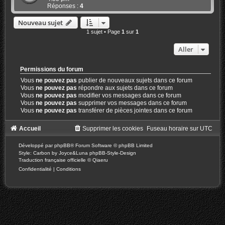
Réponses :
4
Nouveau sujet
1 sujet • Page
1
sur
1
Aller
Permissions du forum
Vous
ne pouvez pas
publier de nouveaux sujets dans ce forum
Vous
ne pouvez pas
répondre aux sujets dans ce forum
Vous
ne pouvez pas
modifier vos messages dans ce forum
Vous
ne pouvez pas
supprimer vos messages dans ce forum
Vous
ne pouvez pas
transférer de pièces jointes dans ce forum
Accueil
Supprimer les cookies
Fuseau horaire sur
UTC
Développé par
phpBB
® Forum Software © phpBB Limited
Style: Carbon by Joyce&Luna
phpBB-Style-Design
Traduction française officielle
©
Qiaeru
Confidentialité
|
Conditions