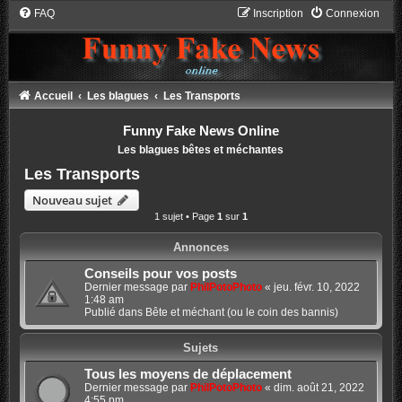
FAQ
Inscription
Connexion
Accueil
Les blagues
Les Transports
Funny Fake News Online
Les blagues bêtes et méchantes
Les Transports
Nouveau sujet
1 sujet • Page
1
sur
1
Annonces
Conseils pour vos posts
Dernier message par
PhilPotoPhoto
«
jeu. févr. 10, 2022
1:48 am
Publié dans
Bête et méchant (ou le coin des bannis)
Sujets
Tous les moyens de déplacement
Dernier message par
PhilPotoPhoto
«
dim. août 21, 2022
4:55 pm