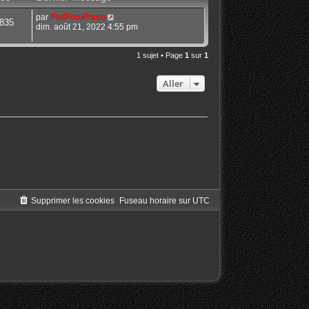
par
PhilPotoPhoto
835
dim. août 21, 2022 4:55 pm
1 sujet • Page
1
sur
1
Aller
Supprimer les cookies
Fuseau horaire sur
UTC