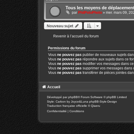
Tous les moyens de déplacemen
par
PhilPotoPhoto
»
mer. mars 09, 20
Nouveau sujet
Revenir à l’accueil du forum
Permissions du forum
Vous
ne pouvez pas
publier de nouveaux sujets dan
Vous
ne pouvez pas
répondre aux sujets dans ce fo
Vous
ne pouvez pas
modifier vos messages dans ce
Vous
ne pouvez pas
supprimer vos messages dans 
Vous
ne pouvez pas
transférer de pièces jointes da
Accueil
Développé par
phpBB
® Forum Software © phpBB Limited
Style: Carbon by Joyce&Luna
phpBB-Style-Design
Traduction française officielle
©
Qiaeru
Confidentialité
|
Conditions