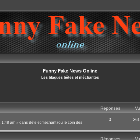
Funny Fake News Online
Les blagues bêtes et méchantes
Réponses
Vu
0
261
22 1:48 am
» dans
Bête et méchant (ou le coin des
Réponses
Vu