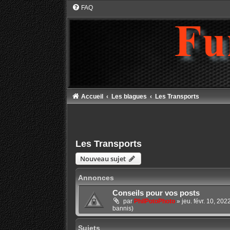
FAQ
Accueil
Les blagues
Les Transports
Les Transports
Nouveau sujet
Annonces
Conseils pour vos posts
par
PhilPotoPhoto
»
jeu. févr. 10, 20
bannis)
Sujets