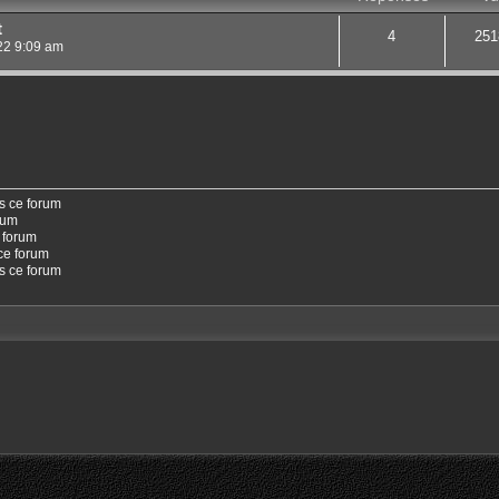
t
4
251
22 9:09 am
s ce forum
rum
 forum
ce forum
ns ce forum