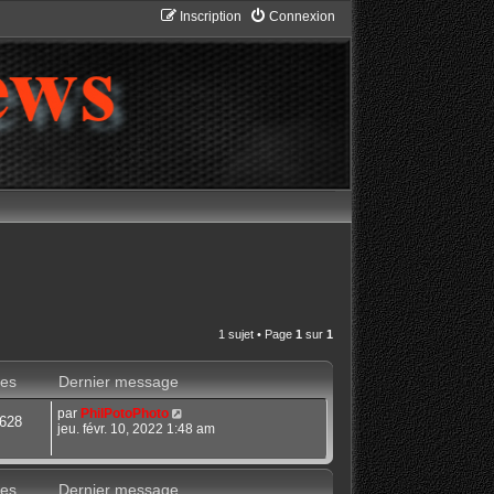
Inscription
Connexion
1 sujet • Page
1
sur
1
es
Dernier message
par
PhilPotoPhoto
628
jeu. févr. 10, 2022 1:48 am
es
Dernier message