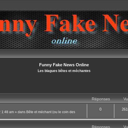
Funny Fake News Online
Les blagues bêtes et méchantes
Réponses
Vu
0
261
22 1:48 am
» dans
Bête et méchant (ou le coin des
Réponses
Vu