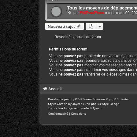
Tous les moyens de déplacemen
par
PhilPotoPhoto
»
mer. mars 09, 20
Nouveau sujet
Revenir à l’accueil du forum
Permissions du forum
Vous
ne pouvez pas
publier de nouveaux sujets dan
Vous
ne pouvez pas
répondre aux sujets dans ce fo
Vous
ne pouvez pas
modifier vos messages dans ce
Vous
ne pouvez pas
supprimer vos messages dans 
Vous
ne pouvez pas
transférer de pièces jointes da
Accueil
Développé par
phpBB
® Forum Software © phpBB Limited
Style: Carbon by Joyce&Luna
phpBB-Style-Design
Traduction française officielle
©
Qiaeru
Confidentialité
|
Conditions