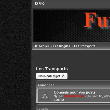
FAQ
Accueil
Les blagues
Les Transports
Les Transports
Nouveau sujet
Annonces
Conseils pour vos posts
par
PhilPotoPhoto
»
jeu. févr. 10, 20
bannis)
Sujets