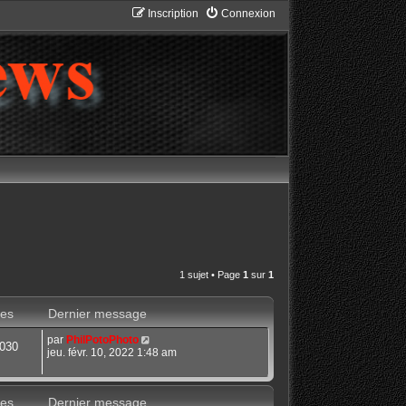
Inscription
Connexion
1 sujet • Page
1
sur
1
es
Dernier message
par
PhilPotoPhoto
030
jeu. févr. 10, 2022 1:48 am
es
Dernier message