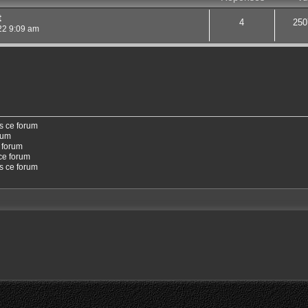
t
4
250
22 9:09 am
s ce forum
rum
 forum
ce forum
ns ce forum