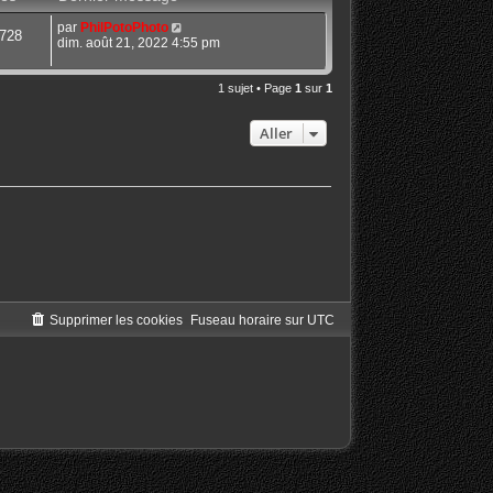
par
PhilPotoPhoto
728
dim. août 21, 2022 4:55 pm
1 sujet • Page
1
sur
1
Aller
Supprimer les cookies
Fuseau horaire sur
UTC